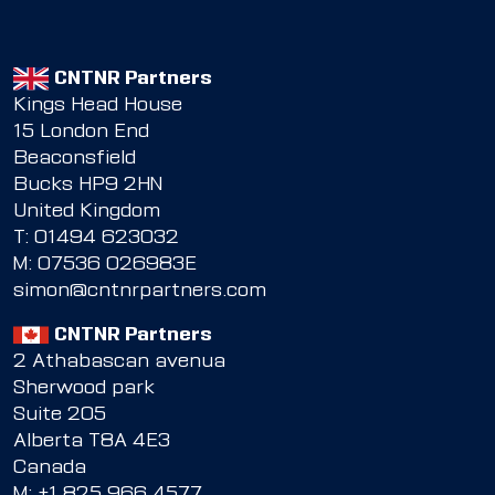
CNTNR Partners
Kings Head House
15 London End
Beaconsfield
Bucks HP9 2HN
United Kingdom
T:
01494 623032
M:
07536 026983E
simon@cntnrpartners.com
CNTNR Partners
2 Athabascan avenua
Sherwood park
Suite 205
Alberta T8A 4E3
Canada
M:
+1 825 966 4577