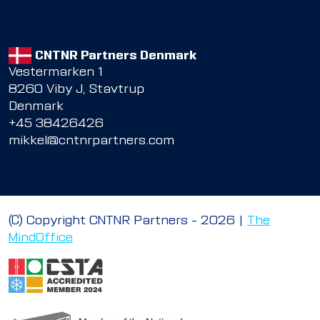
CNTNR Partners Denmark
Vestermarken 1
8260 Viby J, Stavtrup
Denmark
+45 38426426
mikkel@cntnrpartners.com
© Copyright CNTNR Partners – 2026 |
The
MindOffice