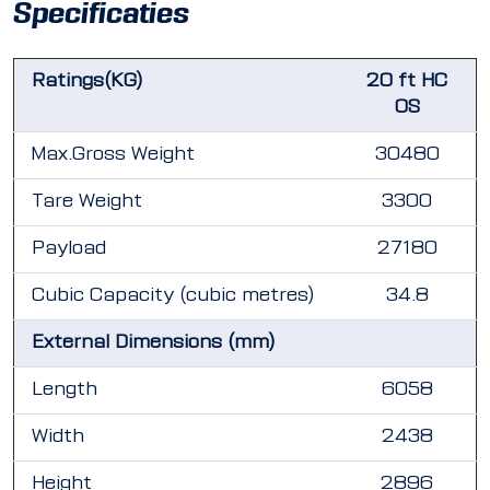
Specificaties
Ratings(KG)
20 ft HC
OS
Max.Gross Weight
30480
Tare Weight
3300
Payload
27180
Cubic Capacity (cubic metres)
34.8
External Dimensions (mm)
Length
6058
Width
2438
Height
2896