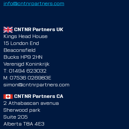
info@cntnrpartners.com
CNTNR Partners UK
Kings Head House
15 London End
Beaconsfield
Bucks HP9 2HN
Verenigd Koninkrijk
T:
01494 623032
M:
07536 026983E
simon@cntnrpartners.com
CNTNR Partners CA
2 Athabascan avenua
Sherwood park
Suite 205
Alberta T8A 4E3