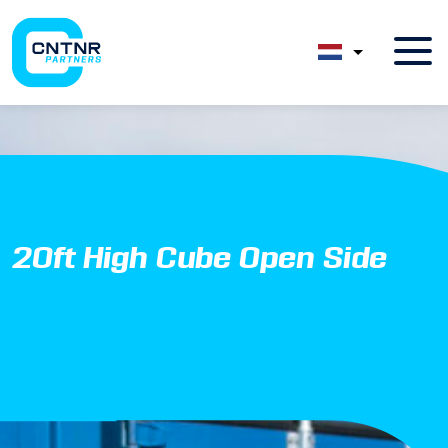
20ft High Cube Open Side