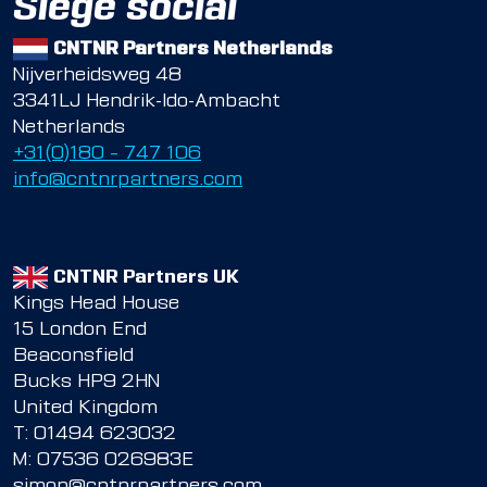
Siège social
CNTNR Partners Netherlands
Nijverheidsweg 48
3341LJ Hendrik-Ido-Ambacht
Netherlands
+31(0)180 – 747 106
info@cntnrpartners.com
CNTNR Partners UK
Kings Head House
15 London End
Beaconsfield
Bucks HP9 2HN
United Kingdom
T:
01494 623032
M:
07536 026983E
simon@cntnrpartners.com