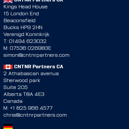
CNTNR Partners UK
Kings Head House
15 London End
Beaconsfield
Bucks HP9 2HN
Verenigd Koninkrijk
T:
01494 623032
M:
07536 026983E
simon@cntnrpartners.com
CNTNR Partners CA
2 Athabascan avenua
Sherwood park
Suite 205
Alberta T8A 4E3
Canada
M:
+1 825 966 4577
chris@cntnrpartners.com