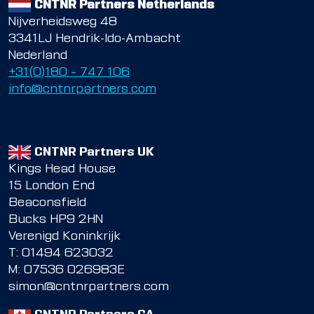
CNTNR Partners Netherlands
Nijverheidsweg 48
3341LJ Hendrik-Ido-Ambacht
Nederland
+31(0)180 – 747 106
info@cntnrpartners.com
CNTNR Partners UK
Kings Head House
15 London End
Beaconsfield
Bucks HP9 2HN
Verenigd Koninkrijk
T:
01494 623032
M:
07536 026983E
simon@cntnrpartners.com