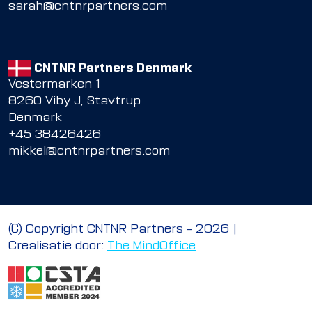
sarah@cntnrpartners.com
CNTNR Partners Denmark
Vestermarken 1
8260 Viby J, Stavtrup
Denmark
+45 38426426
mikkel@cntnrpartners.com
© Copyright CNTNR Partners – 2026 |
Crealisatie door:
The MindOffice