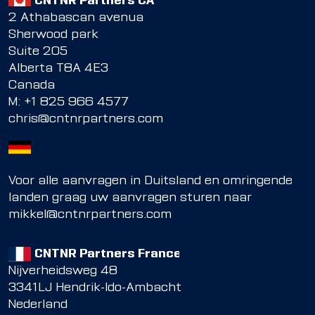
CNTNR Partners CA
2 Athabascan avenua
Sherwood park
Suite 205
Alberta T8A 4E3
Canada
M:
+1 825 966 4577
chris@cntnrpartners.com
Voor alle aanvragen in Duitsland en omringende
landen graag uw aanvragen sturen naar
mikkel@cntnrpartners.com
CNTNR Partners France
Nijverheidsweg 48
3341LJ Hendrik-Ido-Ambacht
Nederland