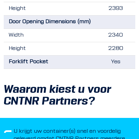
Height
2393
Door Opening Dimensions (mm)
Width
2340
Height
2280
Forklift Pocket
Yes
Waarom kiest u voor
CNTNR Partners?
U krijgt uw container(s) snel en voordelig