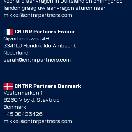
Voor alle aanvragen in Duitsland en omringende
landen graag uw aanvragen sturen naar
mikkel@cntnrpartners.com
CNTNR Partners France
Nijverheidsweg 48
3341LJ Hendrik-Ido-Ambacht
Nederland
sarah@cntnrpartners.com
CNTNR Partners Denmark
Vestermarken 1
8260 Viby J, Stavtrup
Denmark
+45 38426426
mikkel@cntnrpartners.com