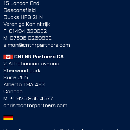
15 London End
Beaconsfield
Bucks HP9 2HN
Verenigd Koninkrijk
T:
01494 623032
M:
07536 026983E
simon@cntnrpartners.com
CNTNR Partners CA
2 Athabascan avenua
Sherwood park
Suite 205
Alberta T8A 4E3
Canada
M:
+1 825 966 4577
chris@cntnrpartners.com