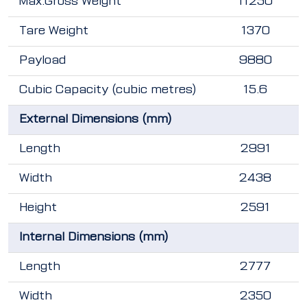
Max.Gross Weight
11250
Tare Weight
1370
Payload
9880
Cubic Capacity (cubic metres)
15.6
External Dimensions (mm)
Length
2991
Width
2438
Height
2591
Internal Dimensions (mm)
Length
2777
Width
2350